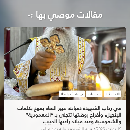
مقالات موصي بها :-
الانبا تكلا
قداسات
نيافة الأنبا تكلا
في رحاب الشهيدة دميانة: عبير النقاء يفوح بكلمات
الإنجيل، وأفراح روضتها تتجلى بـ “المعمودية”
والشموسية وعيد ميلاد راعيها الحبيب
19 يوليو، 2026
كنيسة الشهيدة دميانه بفاو قبلي