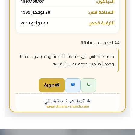
الدياكون:
1997/08/07
السيامة قس:
28 نوفمبر 1999
الترقية قمص:
28 يوليو 2013
الخدمات السابقة
خدم كشماس في كنيسة الأنبا شنوده بالعزب، دشنا
وخدم ايضاامين خدمة بنفس الكنيسة
📞
💬
📸 صورة
⛪ كنيسة الشهيدة دميانة بفاو قبلي
www.dmiana-church.com