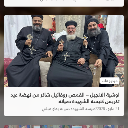
فيديوهات
اوشية الانجيل – القمص روفائيل شاكر من نهضة عيد
تكريس كنيسة الشهيدة دميانه
21 مايو، 2026
كنيسة الشهيدة دميانه بفاو قبلي