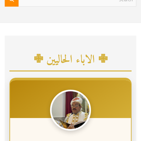
e
a
r
c
h
✙ الاباء الحاليين ✙