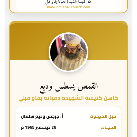
⛪ كنيسة الشهيدة دميانة بفاو قبلي
www.dmiana-church.com
القمص يسطس وديع
كاهن كنيسة الشهيدة دميانة بفاو قبلي
قبل الكهنوت:
أ. جرجس وديع سلمان
الميلاد:
28 ديسمبر 1965 م