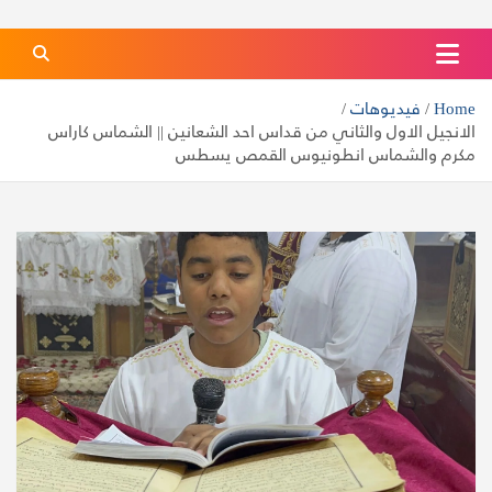
كنيسة الشهيدة دميانه بفاو قبلي
الموقع الرسمي لكنيسة الشهيدة دميانه بفاو قبلي
Home
فيديوهات
الانجيل الاول والثاني من قداس احد الشعانين || الشماس كاراس
مكرم والشماس انطونيوس القمص يسطس