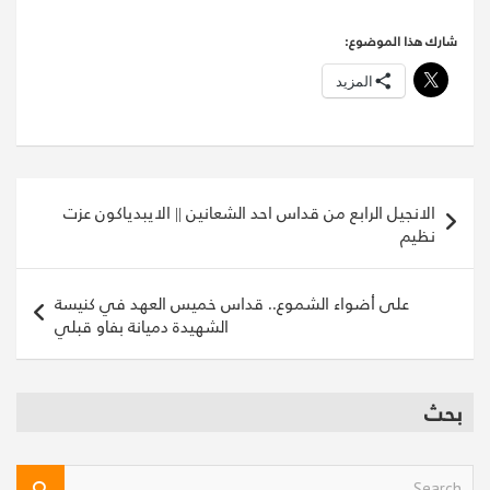
شارك هذا الموضوع:
المزيد
تصفّح
الانجيل الرابع من قداس احد الشعانين || الايبدياكون عزت
المقالات
نظيم
على أضواء الشموع.. قداس خميس العهد في كنيسة
الشهيدة دميانة بفاو قبلي
بحث
S