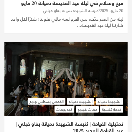
فرح وسلام في ليلة عيد القديسة دميانة 20 مايو
20 مايو، 2025
كنيسة الشهيدة دميانه بفاو قبلي
ليلة من العمر عدّت، بس الفرح لسه مالي قلوبنا! شكرًا لكل واحد
شاركنا ليلة عيد القديسة…
الشهيدة دميانه
الشهيده دميانه
القمص يسطس وديع
خدمة كنسية
عظات فيديو
فيديوهات
تمثيلية القيامة | كنيسة الشهيدة دميانة بفاو قبلي |
عيد القيامة المجيد 2025