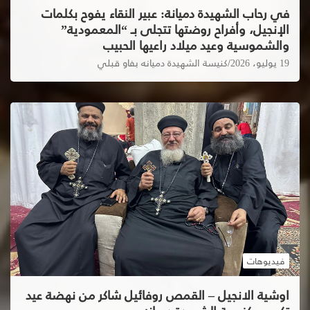
في رحاب الشهيدة دميانة: عبير النقاء يفوح بكلمات
الإنجيل، وأفراح روضتها تتجلى بـ “المعمودية”
والشموسية وعيد ميلاد راعيها الحبيب
19 يوليو، 2026
كنيسة الشهيدة دميانه بفاو قبلي
فيديوهات
اوشية الانجيل – القمص روفائيل شاكر من نهضة عيد