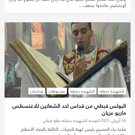
أورشليم. فاخذوا سعف…
الشهيدة دميانه
الشهيده دميانه
فيديوهات
قداسات
البولس قبطي من قداس احد الشعانين للاغنسطس
ماريو عريان
16 أبريل، 2025
كنيسة الشهيدة دميانه بفاو قبلي
فلما جاء المسيح رئيس كهنة للخيرات. الكائنة بالخباء الأعظم