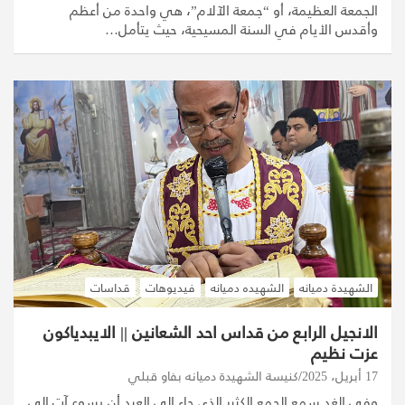
الجمعة العظيمة، أو “جمعة الآلام”، هي واحدة من أعظم
وأقدس الأيام في السنة المسيحية، حيث يتأمل…
الشهيدة دميانه
الشهيده دميانه
فيديوهات
قداسات
الانجيل الرابع من قداس احد الشعانين || الايبدياكون
عزت نظيم
17 أبريل، 2025
كنيسة الشهيدة دميانه بفاو قبلي
وفي الغد سمع الجمع الكثير الذي جاء إلى العيد أن يسوع آت إلى