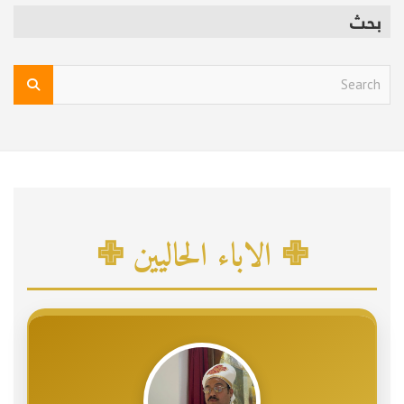
بحث
S
e
a
r
c
h
✙ الاباء الحاليين ✙