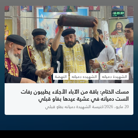
الشهيدة دميانه
الشهيده دميانه
النهضة
مسك الختام: باقة من الآباء الأجلاء يطيبون رفات
الست دميانه في عشية عيدها بفاو قبلي
20 مايو، 2026
كنيسة الشهيدة دميانه بفاو قبلي