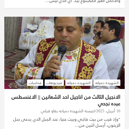
والأكمل الغير المصنوع بيد. أي الذي ليس…
الشهيدة دميانه
الشهيده دميانه
فيديوهات
قداسات
الانجيل الثالث من اناجيل احد الشعانين || الاغنسطس
عبده نجحي
16 أبريل، 2025
كنيسة الشهيدة دميانه بفاو قبلي
“وإذ قرب من بيت فاجي وبيت عنيا، عند الجبل الذي يدعى جبل
الزيتون، أرسل اثنين من…