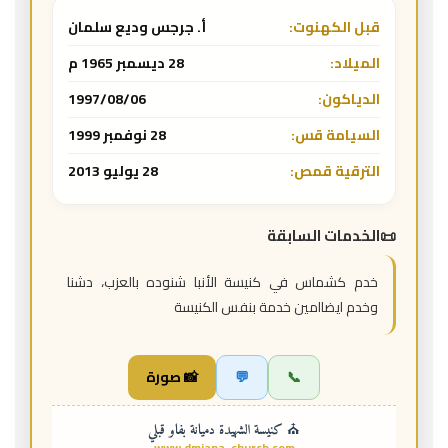
قبل الكهنوت:
أ. جرجس وديع سلمان
الميلاد:
28 ديسمبر 1965 م
الدياكون:
1997/08/06
السيامة قس:
28 نوفمبر 1999
الترقية قمص:
28 يوليو 2013
الخدمات السابقة
خدم كشماس في كنيسة الأنبا شنوده بالعزب، دشنا
وخدم ايضاامين خدمة بنفس الكنيسة
📞
💬
📸 صورة
⛪ كنيسة الشهيدة دميانة بفاو قبلي
www.dmiana-church.com