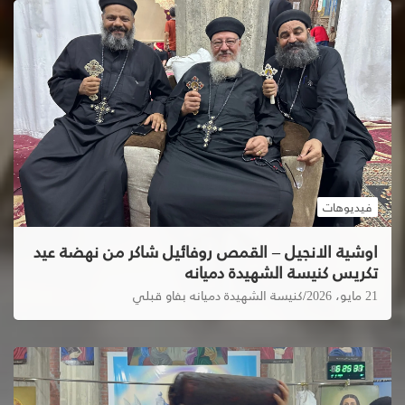
فيديوهات
اوشية الانجيل – القمص روفائيل شاكر من نهضة عيد
تكريس كنيسة الشهيدة دميانه
21 مايو، 2026
كنيسة الشهيدة دميانه بفاو قبلي