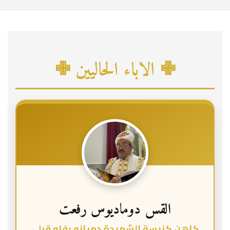
c
h
✙ الاباء الحاليين ✙
القس دوماديوس رفعت
كاهن كنيسة الشهيدة دميانه بفاو قبلي