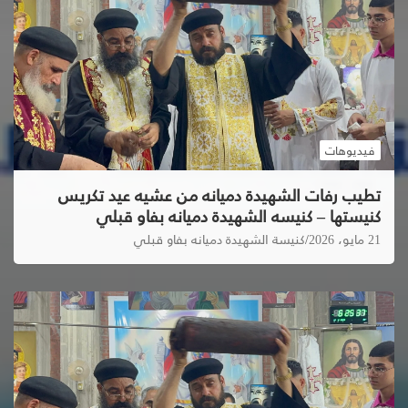
فيديوهات
تطيب رفات الشهيدة دميانه من عشيه عيد تكريس
كنيستها – كنيسه الشهيدة دميانه بفاو قبلي
21 مايو، 2026
كنيسة الشهيدة دميانه بفاو قبلي