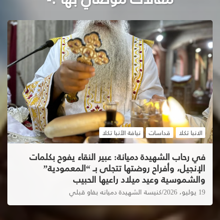
الانبا تكلا
قداسات
نيافة الأنبا تكلا
في رحاب الشهيدة دميانة: عبير النقاء يفوح بكلمات
الإنجيل، وأفراح روضتها تتجلى بـ “المعمودية”
والشموسية وعيد ميلاد راعيها الحبيب
19 يوليو، 2026
كنيسة الشهيدة دميانه بفاو قبلي