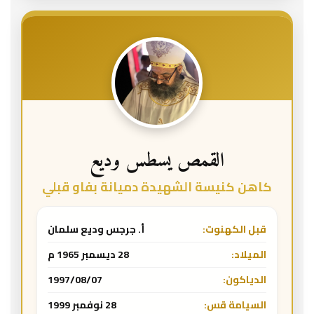
القمص يسطس وديع
كاهن كنيسة الشهيدة دميانة بفاو قبلي
قبل الكهنوت:
أ. جرجس وديع سلمان
الميلاد:
28 ديسمبر 1965 م
الدياكون:
1997/08/07
السيامة قس:
28 نوفمبر 1999