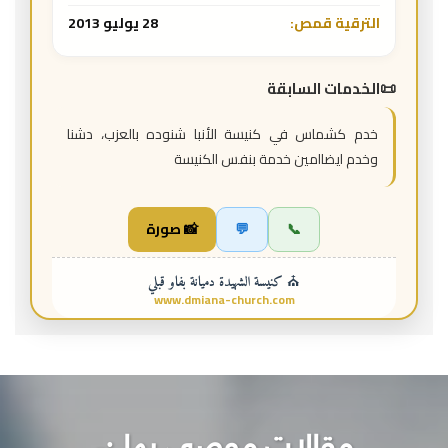
الترقية قمص:
28 يوليو 2013
الخدمات السابقة
خدم كشماس في كنيسة الأنبا شنوده بالعزب، دشنا
وخدم ايضاامين خدمة بنفس الكنيسة
📞
💬
📸 صورة
⛪ كنيسة الشهيدة دميانة بفاو قبلي
www.dmiana-church.com
مقالات موصي بها :-