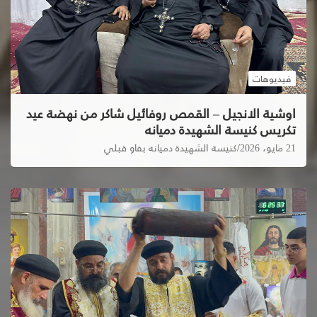
فيديوهات
اوشية الانجيل – القمص روفائيل شاكر من نهضة عيد
تكريس كنيسة الشهيدة دميانه
21 مايو، 2026
كنيسة الشهيدة دميانه بفاو قبلي