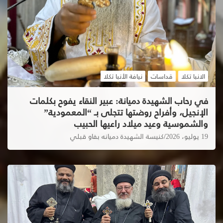
الانبا تكلا
قداسات
نيافة الأنبا تكلا
في رحاب الشهيدة دميانة: عبير النقاء يفوح بكلمات
الإنجيل، وأفراح روضتها تتجلى بـ “المعمودية”
والشموسية وعيد ميلاد راعيها الحبيب
19 يوليو، 2026
كنيسة الشهيدة دميانه بفاو قبلي