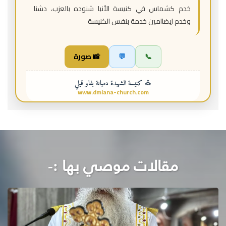
خدم كشماس في كنيسة الأنبا شنوده بالعزب، دشنا
وخدم ايضاامين خدمة بنفس الكنيسة
📞
💬
📸 صورة
⛪ كنيسة الشهيدة دميانة بفاو قبلي
www.dmiana-church.com
مقالات موصي بها :-