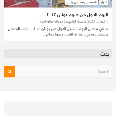
اخبار
القمص يسطس وديع
اليوم الاول من صوم يونان ٢٠٢٣
6 فبراير، 2023
كنيسة الشهيدة دميانه بفاو قبلي
صلي قداس اليوم الاثنين الاول من يونان الاباء الاجلاء القمص
يسطس وديع وشاركه القس بيجول فام…
بحث
S
e
a
r
c
h