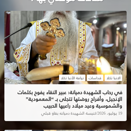
الانبا تكلا
قداسات
نيافة الأنبا تكلا
في رحاب الشهيدة دميانة: عبير النقاء يفوح بكلمات
الإنجيل، وأفراح روضتها تتجلى بـ “المعمودية”
والشموسية وعيد ميلاد راعيها الحبيب
19 يوليو، 2026
كنيسة الشهيدة دميانه بفاو قبلي