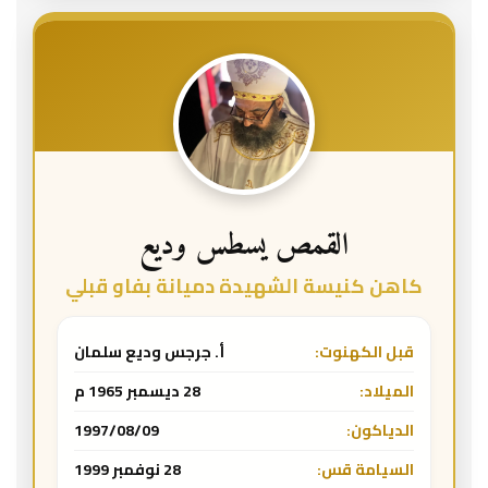
القمص يسطس وديع
كاهن كنيسة الشهيدة دميانة بفاو قبلي
قبل الكهنوت:
أ. جرجس وديع سلمان
الميلاد:
28 ديسمبر 1965 م
الدياكون:
1997/08/09
السيامة قس:
28 نوفمبر 1999