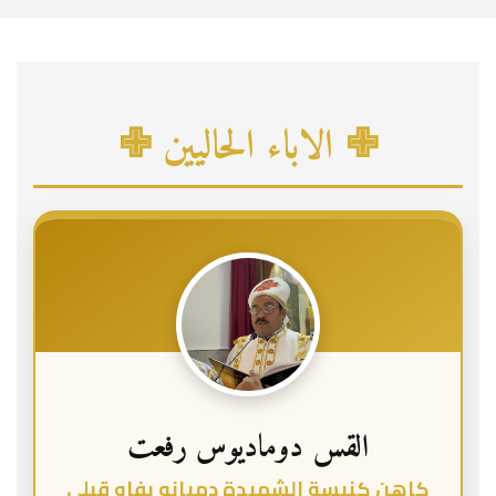
c
h
✙ الاباء الحاليين ✙
القس دوماديوس رفعت
كاهن كنيسة الشهيدة دميانه بفاو قبلي