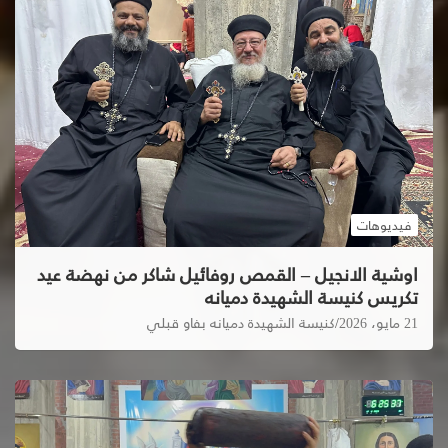
فيديوهات
اوشية الانجيل – القمص روفائيل شاكر من نهضة عيد
تكريس كنيسة الشهيدة دميانه
21 مايو، 2026
كنيسة الشهيدة دميانه بفاو قبلي