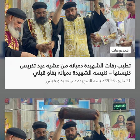
فيديوهات
تطيب رفات الشهيدة دميانه من عشيه عيد تكريس
كنيستها – كنيسه الشهيدة دميانه بفاو قبلي
21 مايو، 2026
كنيسة الشهيدة دميانه بفاو قبلي