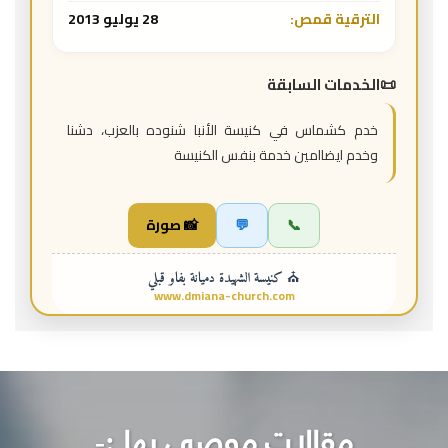
الترقية قمص:
28 يوليو 2013
الخدمات السابقة
خدم كشماس في كنيسة الأنبا شنوده بالعزب، دشنا
وخدم ايضاامين خدمة بنفس الكنيسة
📞
💬
📸 صورة
⛪ كنيسة الشهيدة دميانة بفاو قبلي
www.dmiana-church.com
مقالات موصي بها :-