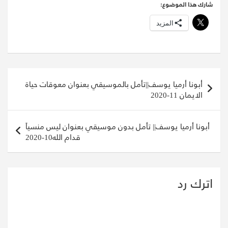
شارك هذا الموضوع:
المزيد
تصفّح
أبونا أرميا يوسف||تأمل بالموسيقي بعنوان معوقات حياة
المقالات
الايمان 11-2020
أبونا أرميا يوسف|| تأمل بدون موسيقي بعنوان ليس منسياً
قدام الله10-2020
اترك رد