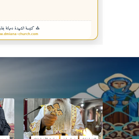
⛪ كنيسة الشهيدة دميانة بفاو
w.dmiana-church.com
الانبا تكلا
قداسات
نيافة الأنبا تكلا
فيدي