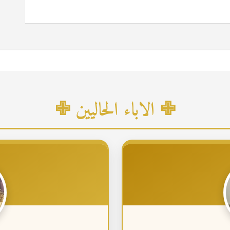
✙ الاباء الحاليين ✙