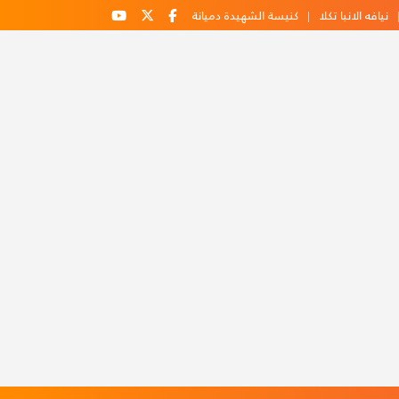
نيافه الانبا تكلا
كنيسة الشهيدة دميانة