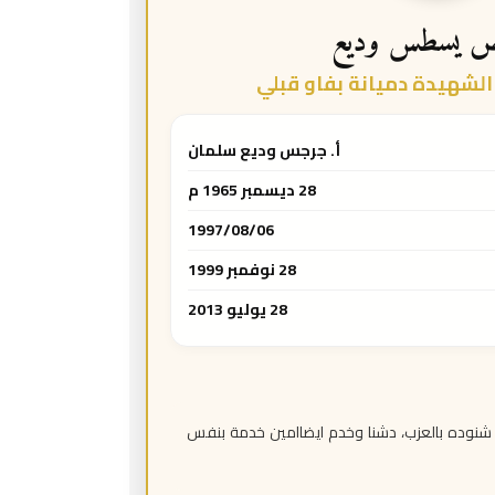
ص يسطس وديع
لشهيدة دميانة بفاو قبلي
أ. جرجس وديع سلمان
28 ديسمبر 1965 م
1997/08/06
28 نوفمبر 1999
28 يوليو 2013
شنوده بالعزب، دشنا وخدم ايضاامين خدمة بنفس