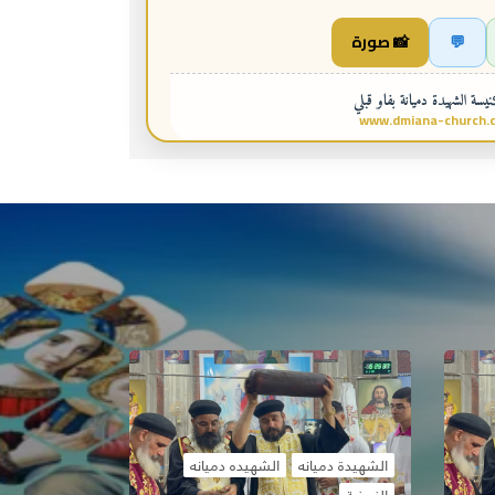
💬
📸 صورة
سة الشهيدة دميانة بفاو قبلي
www.dmiana-church.
الشهيدة دميانه
الشهيده دميانه
النهضة