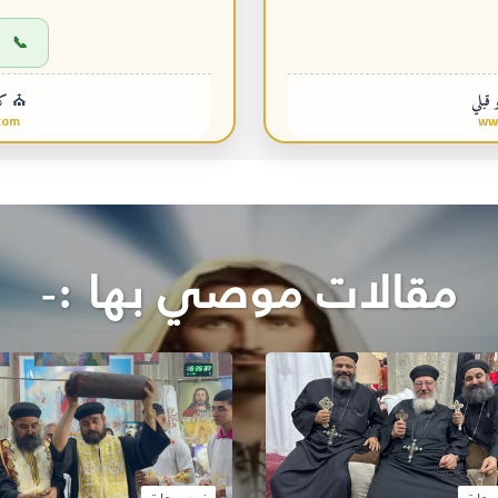
📞
 قبلي
⛪ كني
com
ww
مقالات موصي بها :-
وهات
فيديوهات