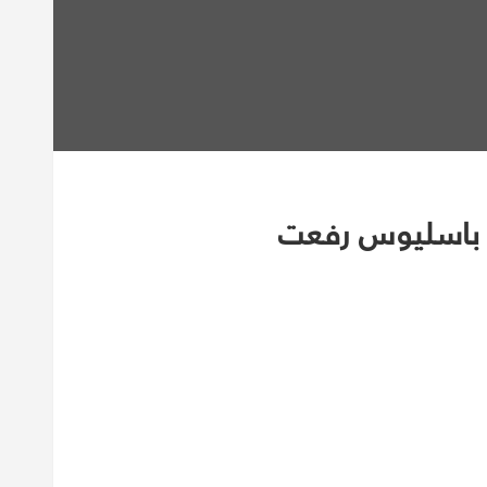
س باسليوس رفعت