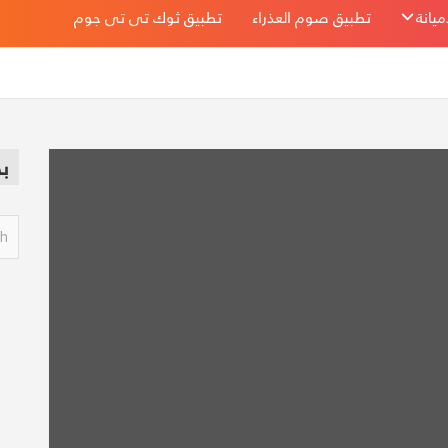
يانة
تطبيق صوم العذراء
تطبيق ثوك تى تى جوم
ب
S
e
a
r
c
h