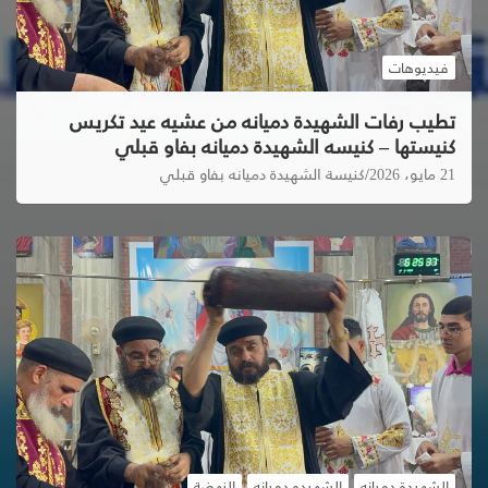
فيديوهات
تطيب رفات الشهيدة دميانه من عشيه عيد تكريس
كنيستها – كنيسه الشهيدة دميانه بفاو قبلي
21 مايو، 2026
كنيسة الشهيدة دميانه بفاو قبلي
الشهيدة دميانه
الشهيده دميانه
النهضة