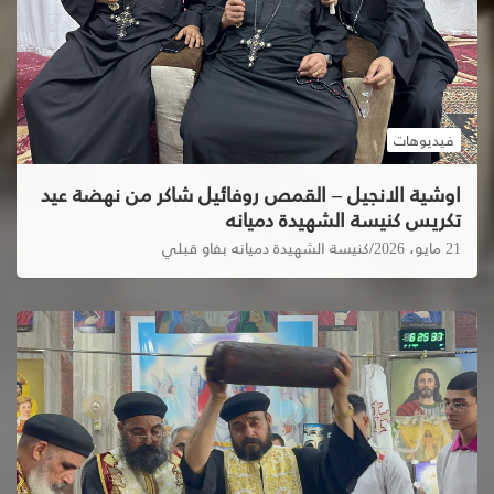
فيديوهات
اوشية الانجيل – القمص روفائيل شاكر من نهضة عيد
تكريس كنيسة الشهيدة دميانه
21 مايو، 2026
كنيسة الشهيدة دميانه بفاو قبلي