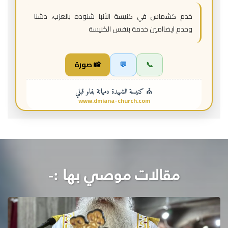
خدم كشماس في كنيسة الأنبا شنوده بالعزب، دشنا
وخدم ايضاامين خدمة بنفس الكنيسة
📞
💬
📸 صورة
⛪ كنيسة الشهيدة دميانة بفاو قبلي
www.dmiana-church.com
مقالات موصي بها :-