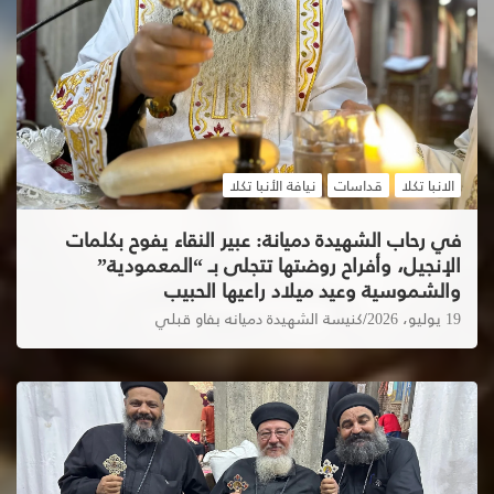
الانبا تكلا
قداسات
نيافة الأنبا تكلا
في رحاب الشهيدة دميانة: عبير النقاء يفوح بكلمات
الإنجيل، وأفراح روضتها تتجلى بـ “المعمودية”
والشموسية وعيد ميلاد راعيها الحبيب
19 يوليو، 2026
كنيسة الشهيدة دميانه بفاو قبلي