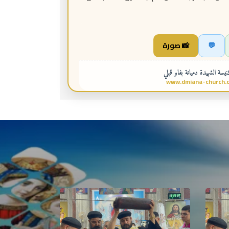
💬
📸 صورة
سة الشهيدة دميانة بفاو قبلي
www.dmiana-church.