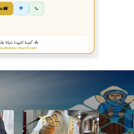
📞
💬
📸 ص
⛪ كنيسة الشهيدة دميانة بفاو
w.dmiana-church.com