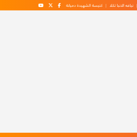
نيافه الانبا تكلا
كنيسة الشهيدة دميانة