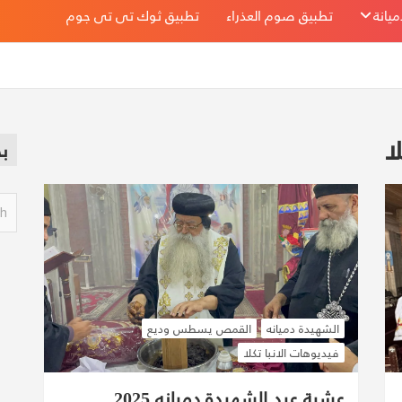
يانة
تطبيق صوم العذراء
تطبيق ثوك تى تى جوم
ا
ب
S
e
a
r
c
h
الشهيدة دميانه
القمص يسطس وديع
فيديوهات الانبا تكلا
عشية عيد الشهيدة دميانه 2025