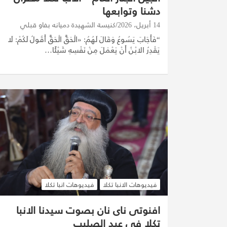
دشنا وتوابعها
14 أبريل، 2026
كنيسة الشهيدة دميانه بفاو قبلي
“فَأَجَابَ يَسُوعُ وَقَالَ لَهُمُ: «الْحَقَّ الْحَقَّ أَقُولُ لَكُمْ: لَا
يَقْدِرُ الابْنُ أَنْ يَعْمَلَ مِنْ نَفْسِهِ شَيْئًا…
فيديوهات الانبا تكلا
فيديوهات انبا تكلا
افنوتى ناى نان بصوت سيدنا الانبا
تكلا فى عيد الصليب