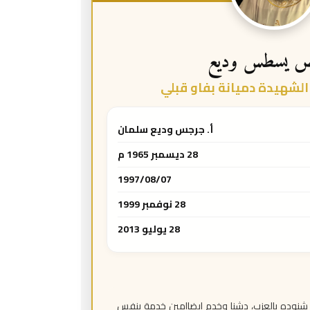
ص يسطس وديع
لشهيدة دميانة بفاو قبلي
أ. جرجس وديع سلمان
28 ديسمبر 1965 م
1997/08/07
28 نوفمبر 1999
28 يوليو 2013
شنوده بالعزب، دشنا وخدم ايضاامين خدمة بنفس