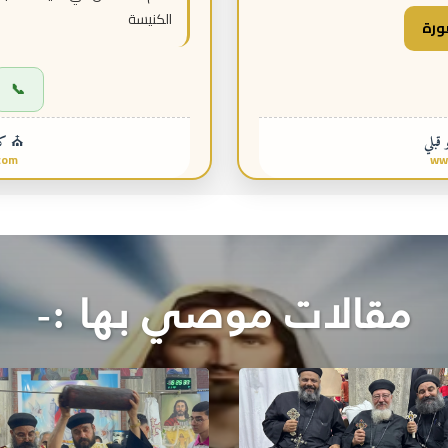
الكنيسة
ورة
📞
 قبلي
⛪ كني
com
ww
مقالات موصي بها :-