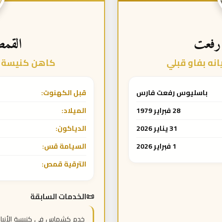
رفعت
القم
ه بفاو قبلي
كاهن كنيسة ا
باسليوس رفعت فارس
قبل الكهنوت:
28 فبراير 1979
الميلاد:
31 يناير 2026
الدياكون:
1 فبراير 2026
السيامة قس:
الترقية قمص:
الخدمات السابقة
خدم كشماس في كنيسة الأنبا 