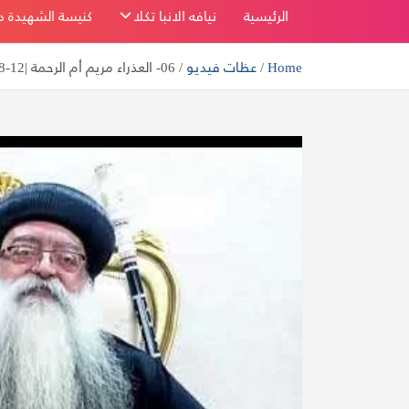
بفاو قبلي
الرئيسية
نيافه الانبا تكلا
كنيسة الشهيدة دم
Home
عظات فيديو
06- العذراء مريم أم الرحمة |12-08-2020| الأنبا تكلا