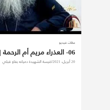
عظات فيديو
06- العذراء مريم أم الرحمة |12-08-2020| الأنبا تكلا
20 أبريل، 2021
كنيسة الشهيدة دميانه بفاو قبلي