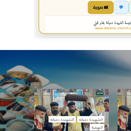
💬
📸 صورة
سة الشهيدة دميانة بفاو قبلي
www.dmiana-church.
الشهيدة دميانه
الشهيده دميانه
النهضة