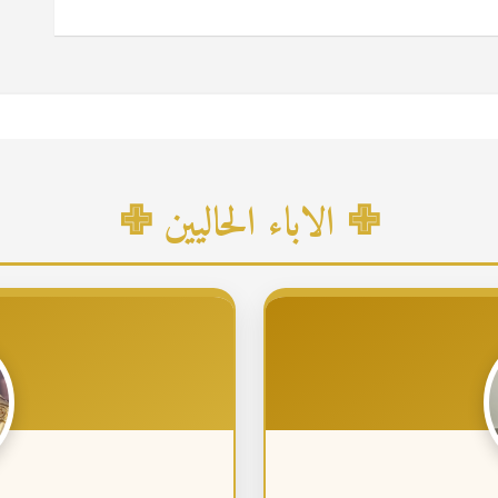
✙ الاباء الحاليين ✙