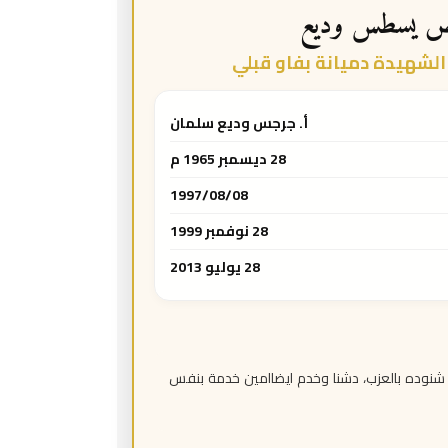
ص يسطس وديع
لشهيدة دميانة بفاو قبلي
أ. جرجس وديع سلمان
28 ديسمبر 1965 م
1997/08/08
28 نوفمبر 1999
28 يوليو 2013
شنوده بالعزب، دشنا وخدم ايضاامين خدمة بنفس