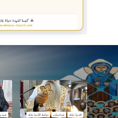
⛪ كنيسة الشهيدة دميانة بفاو
w.dmiana-church.com
الانبا تكلا
قداسات
نيافة الأنبا تكلا
فيدي