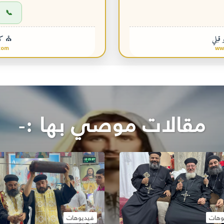
📞
 قبلي
⛪ كني
com
ww
مقالات موصي بها :-
وهات
فيديوهات