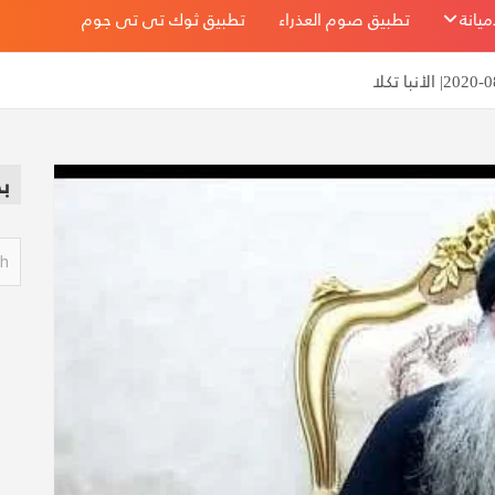
يانة
تطبيق صوم العذراء
تطبيق ثوك تى تى جوم
ب
S
e
a
r
c
h