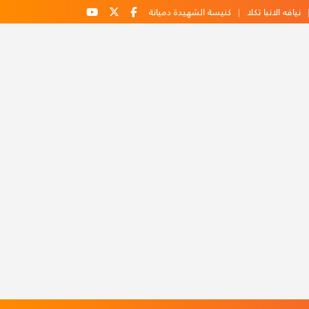
نيافه الانبا تكلا
كنيسة الشهيدة دميانة