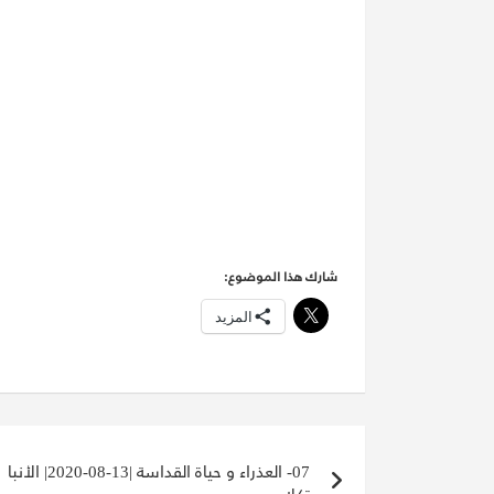
شارك هذا الموضوع:
المزيد
تصفّح
07- العذراء و حياة القداسة |13-08-2020| الأنبا
المقالات
تكلا