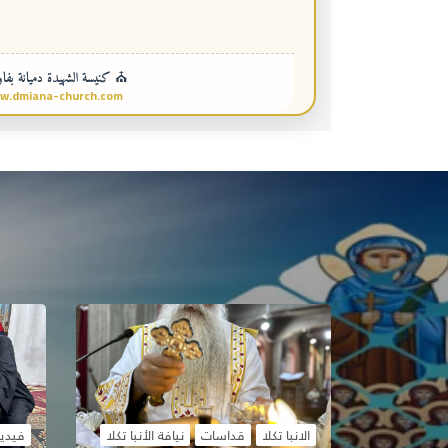
⛪ كنيسة الشهيدة دميانة بفاو
w.dmiana-church.com
الانبا تكلا
قداسات
نيافة الأنبا تكلا
فيدي