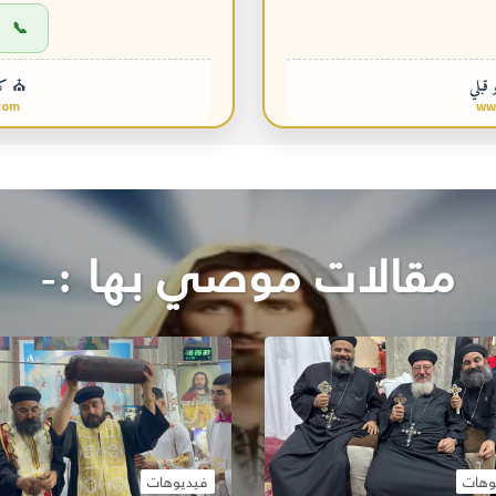
📞
 قبلي
⛪ كني
com
ww
مقالات موصي بها :-
وهات
فيديوهات