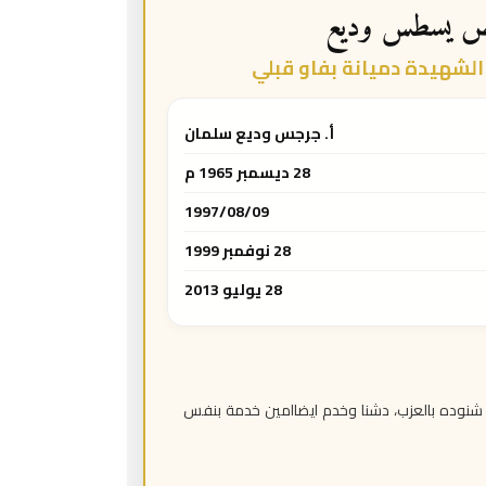
ص يسطس وديع
لشهيدة دميانة بفاو قبلي
أ. جرجس وديع سلمان
28 ديسمبر 1965 م
1997/08/09
28 نوفمبر 1999
28 يوليو 2013
شنوده بالعزب، دشنا وخدم ايضاامين خدمة بنفس