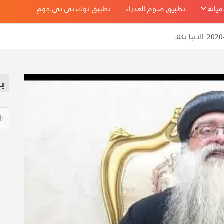
يانة
تطبيق صوم العذراء
تطبيق ثوك تى تى جوم
ب
S
e
a
r
c
h