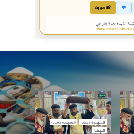
💬
📸 صورة
سة الشهيدة دميانة بفاو قبلي
www.dmiana-church.
الشهيدة دميانه
الشهيده دميانه
النهضة