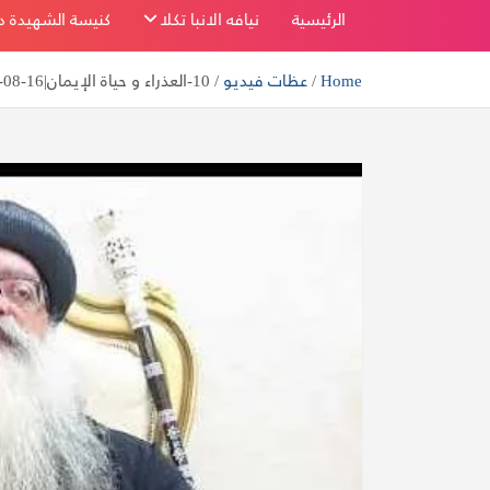
بفاو قبلي
الرئيسية
نيافه الانبا تكلا
كنيسة الشهيدة دم
Home
عظات فيديو
10-العذراء و حياة الإيمان|16-08-2020| الأنبا تكلا