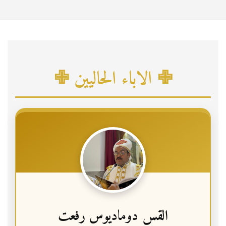
r
c
h
✙ الاباء الحاليين ✙
القس دوماديوس رفعت