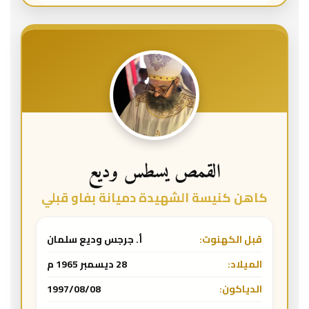
القمص يسطس وديع
كاهن كنيسة الشهيدة دميانة بفاو قبلي
قبل الكهنوت:
أ. جرجس وديع سلمان
الميلاد:
28 ديسمبر 1965 م
الدياكون:
1997/08/08