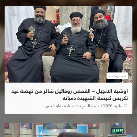
فيديوهات
اوشية الانجيل – القمص روفائيل شاكر من نهضة عيد
تكريس كنيسة الشهيدة دميانه
21 مايو، 2026
كنيسة الشهيدة دميانه بفاو قبلي