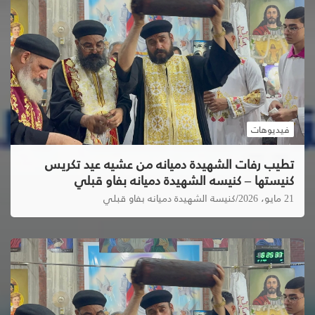
فيديوهات
تطيب رفات الشهيدة دميانه من عشيه عيد تكريس
كنيستها – كنيسه الشهيدة دميانه بفاو قبلي
21 مايو، 2026
كنيسة الشهيدة دميانه بفاو قبلي