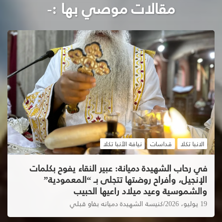
مقالات موصي بها :-
الانبا تكلا
قداسات
نيافة الأنبا تكلا
في رحاب الشهيدة دميانة: عبير النقاء يفوح بكلمات
الإنجيل، وأفراح روضتها تتجلى بـ “المعمودية”
والشموسية وعيد ميلاد راعيها الحبيب
19 يوليو، 2026
كنيسة الشهيدة دميانه بفاو قبلي