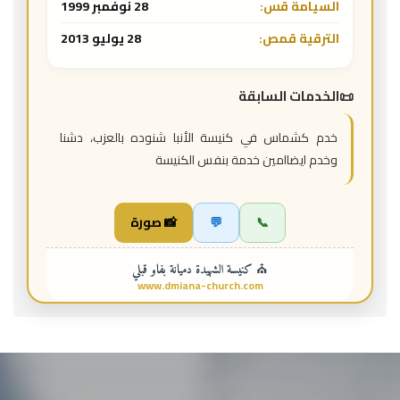
السيامة قس:
28 نوفمبر 1999
الترقية قمص:
28 يوليو 2013
الخدمات السابقة
خدم كشماس في كنيسة الأنبا شنوده بالعزب، دشنا
وخدم ايضاامين خدمة بنفس الكنيسة
📞
💬
📸 صورة
⛪ كنيسة الشهيدة دميانة بفاو قبلي
www.dmiana-church.com