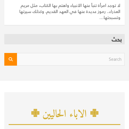
لا توجد امرأة تنبأ عنها الأنبياء واهتم بها الكتاب، مثل مريم
العذراء.. رموز عديدة عنها في العهد القديم. وكذلك سيرتها
وتسبحتها…
بحث
S
e
a
r
c
h
✙ الاباء الحاليين ✙