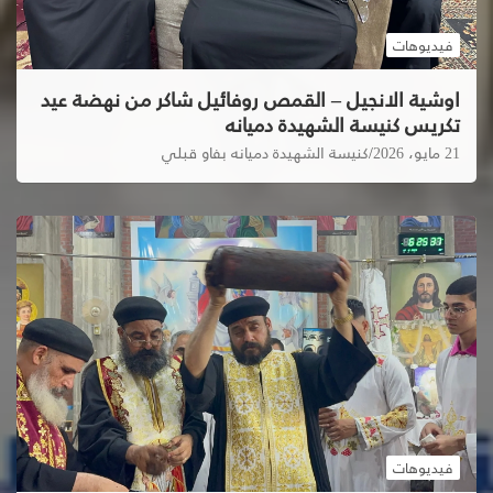
فيديوهات
اوشية الانجيل – القمص روفائيل شاكر من نهضة عيد
تكريس كنيسة الشهيدة دميانه
21 مايو، 2026
كنيسة الشهيدة دميانه بفاو قبلي
فيديوهات