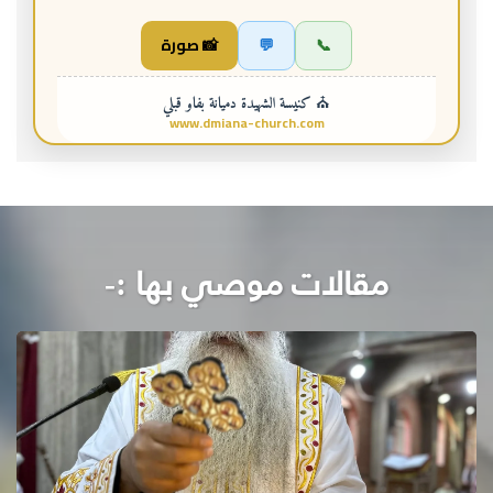
📞
💬
📸 صورة
⛪ كنيسة الشهيدة دميانة بفاو قبلي
www.dmiana-church.com
مقالات موصي بها :-