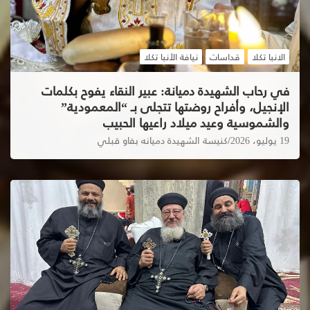
الانبا تكلا
قداسات
نيافة الأنبا تكلا
في رحاب الشهيدة دميانة: عبير النقاء يفوح بكلمات
الإنجيل، وأفراح روضتها تتجلى بـ “المعمودية”
والشموسية وعيد ميلاد راعيها الحبيب
19 يوليو، 2026
كنيسة الشهيدة دميانه بفاو قبلي