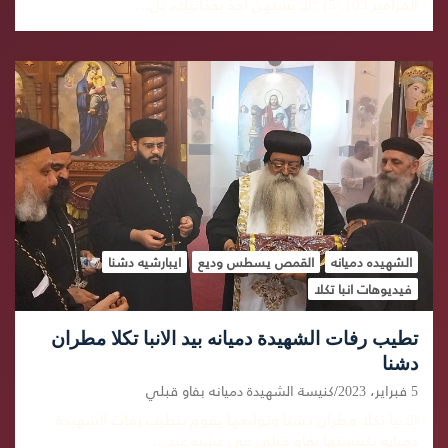
المزامير 103: 5) “لاَ يَسْتَهِنْ أَحَدٌ بِحَدَاثَتِكَ، بَلْ…
الشهيده دميانه
القمص يسطس وديع
ايبارشيه دشنا
فيديوهات انبا تكلا
تطيب رفات الشهيدة دميانه بيد الانبا تكلا مطران
دشنا
5 فبراير، 2023
كنيسة الشهيدة دميانه بفاو قبلي
الانبا تكلا مطران دشنا وتوابعها يقوم بتطيب رفات الشهيدة
دميانه بكنيستها بفاو قبلي في عشيه عيد…