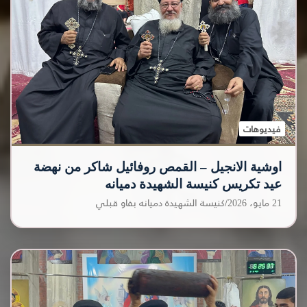
فيديوهات
اوشية الانجيل – القمص روفائيل شاكر من نهضة
عيد تكريس كنيسة الشهيدة دميانه
21 مايو، 2026
كنيسة الشهيدة دميانه بفاو قبلي