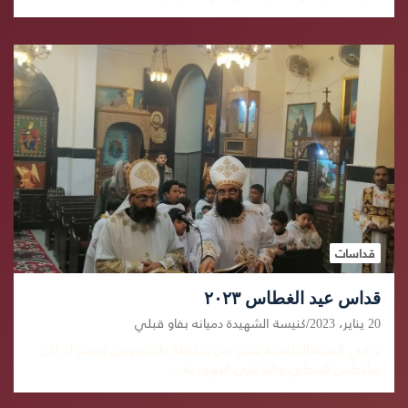
قداسات
قداس عيد الغطاس ٢٠٢٣
20 يناير، 2023
كنيسة الشهيدة دميانه بفاو قبلي
و في السنة الخامسة عشر من سلطنة طيباريوس قيصر اذ كان
بيلاطس البنطي واليا على اليهودية…