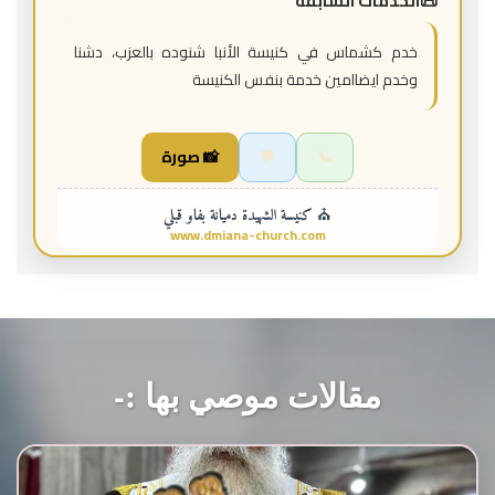
الخدمات السابقة
خدم كشماس في كنيسة الأنبا شنوده بالعزب، دشنا
وخدم ايضاامين خدمة بنفس الكنيسة
📞
💬
📸 صورة
⛪ كنيسة الشهيدة دميانة بفاو قبلي
www.dmiana-church.com
مقالات موصي بها :-