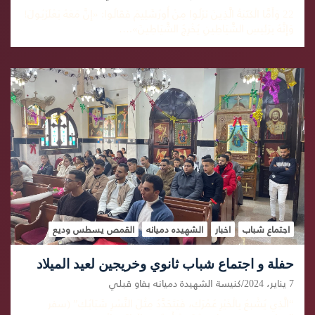
22 وَأَمَّا الْكَتَبَةُ الَّذِينَ نَزَلُوا مِنْ أُورُشَلِيمَ فَقَالُوا: «إِنَّ مَعَهُ بَعْلَزَبُولَ!
وَإِنَّهُ بِرَئِيسِ الشَّيَاطِينِ يُخْرِجُ الشَّيَاطِينَ».…
اجتماع شباب
اخبار
الشهيده دميانه
القمص يسطس وديع
حفلة و اجتماع شباب ثانوي وخريجين لعيد الميلاد
7 يناير، 2024
كنيسة الشهيدة دميانه بفاو قبلي
“الَّذِي يُشْبعُ بِالْخَيْرِ عُمْرَكِ، فَيَتَجَدَّدُ مِثْلَ النَّسْرِ شَبَابُكِ” (سفر