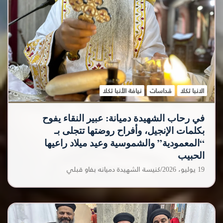
الانبا تكلا
قداسات
نيافة الأنبا تكلا
في رحاب الشهيدة دميانة: عبير النقاء يفوح
بكلمات الإنجيل، وأفراح روضتها تتجلى بـ
“المعمودية” والشموسية وعيد ميلاد راعيها
الحبيب
19 يوليو، 2026
كنيسة الشهيدة دميانه بفاو قبلي