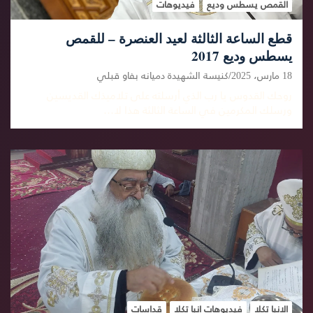
القمص يسطس وديع
فيديوهات
قطع الساعة الثالثة لعيد العنصرة – للقمص
يسطس وديع 2017
18 مارس، 2025
كنيسة الشهيدة دميانه بفاو قبلي
روحك القدوس يا رب الذي أرسلته على تلاميذك القديسين
ورسلك المكرمين في الساعة الثالثة هذا لا…
الانبا تكلا
فيديوهات انبا تكلا
قداسات