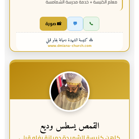
معلم الكنيسة + خدمة مدرسة الشمامسة
📞
💬
📸 صورة
⛪ كنيسة الشهيدة دميانة بفاو قبلي
www.dmiana-church.com
القمص يسطس وديع
كاهن كنيسة الشهيدة دميانة بفاو قبلي