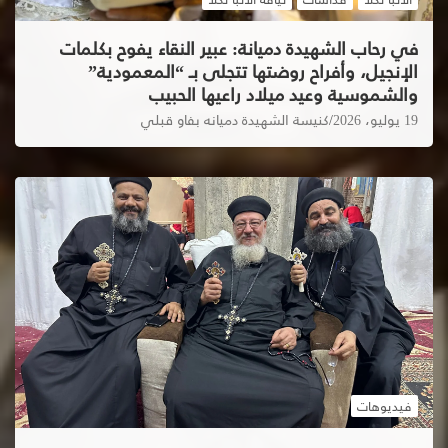
في رحاب الشهيدة دميانة: عبير النقاء يفوح بكلمات
الإنجيل، وأفراح روضتها تتجلى بـ “المعمودية”
والشموسية وعيد ميلاد راعيها الحبيب
19 يوليو، 2026
كنيسة الشهيدة دميانه بفاو قبلي
فيديوهات