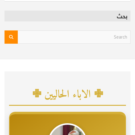
بحث
S
e
a
r
c
h
✙ الاباء الحاليين ✙