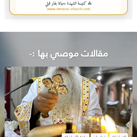
⛪ كنيسة الشهيدة دميانة بفاو قبلي
www.dmiana-church.com
مقالات موصي بها :-
الانبا تكلا
قداسات
نيافة الأنبا تكلا