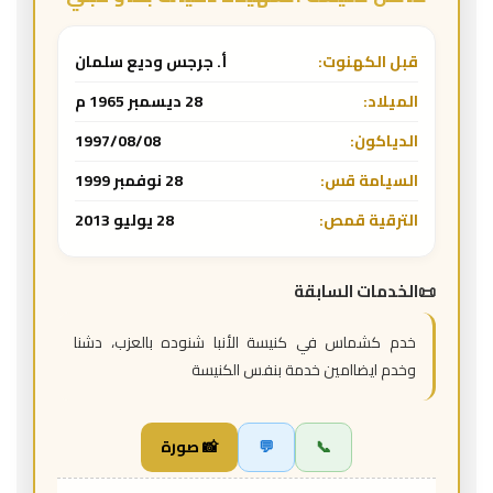
قبل الكهنوت:
أ. جرجس وديع سلمان
الميلاد:
28 ديسمبر 1965 م
الدياكون:
1997/08/08
السيامة قس:
28 نوفمبر 1999
الترقية قمص:
28 يوليو 2013
الخدمات السابقة
خدم كشماس في كنيسة الأنبا شنوده بالعزب، دشنا
وخدم ايضاامين خدمة بنفس الكنيسة
📞
💬
📸 صورة