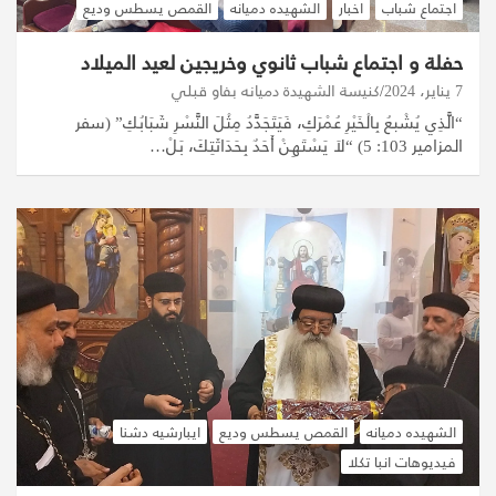
اجتماع شباب
اخبار
الشهيده دميانه
القمص يسطس وديع
حفلة و اجتماع شباب ثانوي وخريجين لعيد الميلاد
7 يناير، 2024
كنيسة الشهيدة دميانه بفاو قبلي
“الَّذِي يُشْبعُ بِالْخَيْرِ عُمْرَكِ، فَيَتَجَدَّدُ مِثْلَ النَّسْرِ شَبَابُكِ” (سفر
المزامير 103: 5) “لاَ يَسْتَهِنْ أَحَدٌ بِحَدَاثَتِكَ، بَلْ…
الشهيده دميانه
القمص يسطس وديع
ايبارشيه دشنا
فيديوهات انبا تكلا