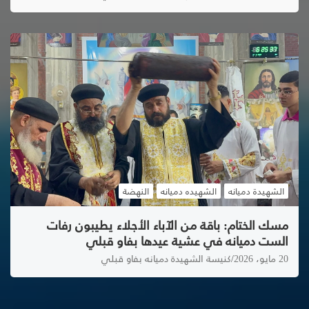
الشهيدة دميانه
الشهيده دميانه
النهضة
مسك الختام: باقة من الآباء الأجلاء يطيبون رفات
الست دميانه في عشية عيدها بفاو قبلي
20 مايو، 2026
كنيسة الشهيدة دميانه بفاو قبلي