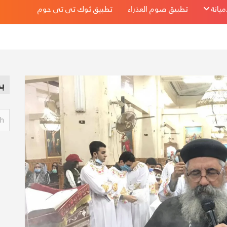
يانة
تطبيق صوم العذراء
تطبيق ثوك تى تى جوم
ب
S
e
a
r
c
h