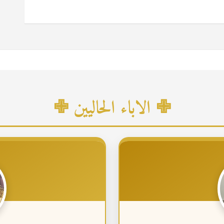
✙ الاباء الحاليين ✙