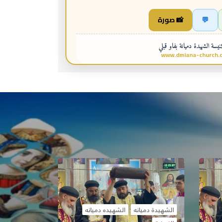
💬
📸 صورة
سة الشهيدة دميانة بفاو قبلي
www.dmiana-church.
الشهيدة دميانه
الشهيده دميانه