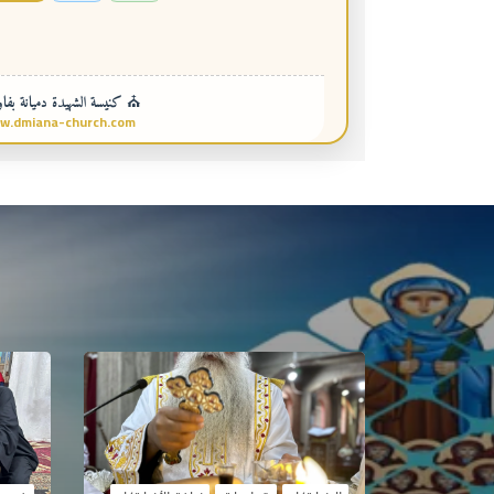
⛪ كنيسة الشهيدة دميانة بفاو
w.dmiana-church.com