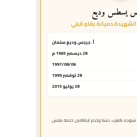
ص يسطس وديع
لشهيدة دميانة بفاو قبلي
أ. جرجس وديع سلمان
28 ديسمبر 1965 م
1997/08/06
28 نوفمبر 1999
28 يوليو 2013
شنوده بالعزب، دشنا وخدم ايضاامين خدمة بنفس