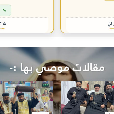
📞
 قبلي
⛪ كني
com
ww
مقالات موصي بها :-