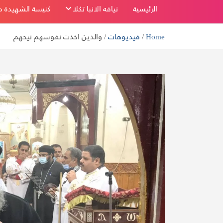
بفاو قبلي
الرئيسية
نيافه الانبا تكلا
كنيسة الشهيدة دم
Home
فيديوهات
والذين اخذت نفوسهم نيحهم