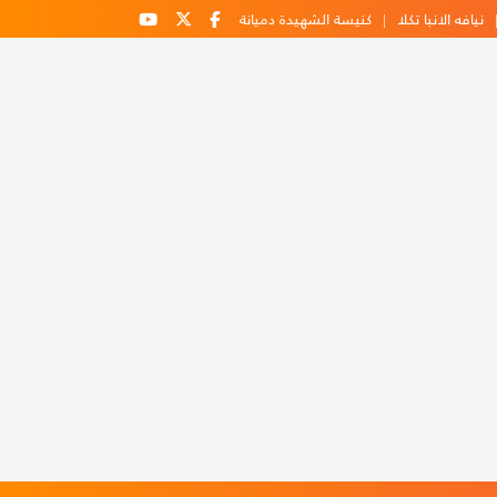
نيافه الانبا تكلا
كنيسة الشهيدة دميانة