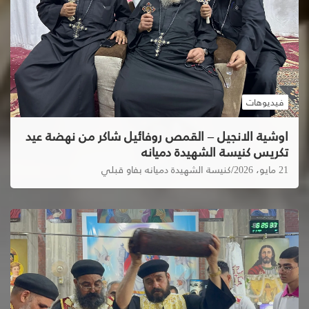
فيديوهات
اوشية الانجيل – القمص روفائيل شاكر من نهضة عيد
تكريس كنيسة الشهيدة دميانه
21 مايو، 2026
كنيسة الشهيدة دميانه بفاو قبلي