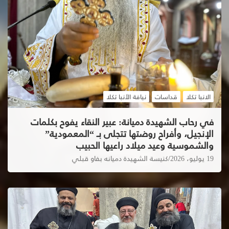
الانبا تكلا
قداسات
نيافة الأنبا تكلا
في رحاب الشهيدة دميانة: عبير النقاء يفوح بكلمات
الإنجيل، وأفراح روضتها تتجلى بـ “المعمودية”
والشموسية وعيد ميلاد راعيها الحبيب
19 يوليو، 2026
كنيسة الشهيدة دميانه بفاو قبلي