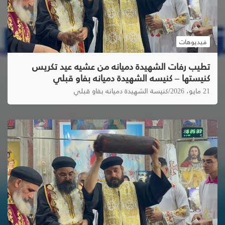
فيديوهات
تطيب رفات الشهيدة دميانه من عشيه عيد تكريس
كنيستها – كنيسه الشهيدة دميانه بفاو قبلي
21 مايو، 2026
كنيسة الشهيدة دميانه بفاو قبلي