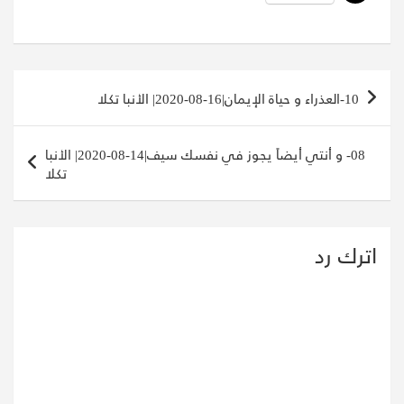
تصفّح
10-العذراء و حياة الإيمان|16-08-2020| الأنبا تكلا
المقالات
08- و أنتي أيضاً يجوز في نفسك سيف|14-08-2020| الأنبا
تكلا
اترك رد