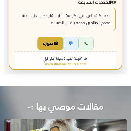
الخدمات السابقة
خدم كشماس في كنيسة الأنبا شنوده بالعزب، دشنا
وخدم ايضاامين خدمة بنفس الكنيسة
📞
💬
📸 صورة
⛪ كنيسة الشهيدة دميانة بفاو قبلي
www.dmiana-church.com
مقالات موصي بها :-