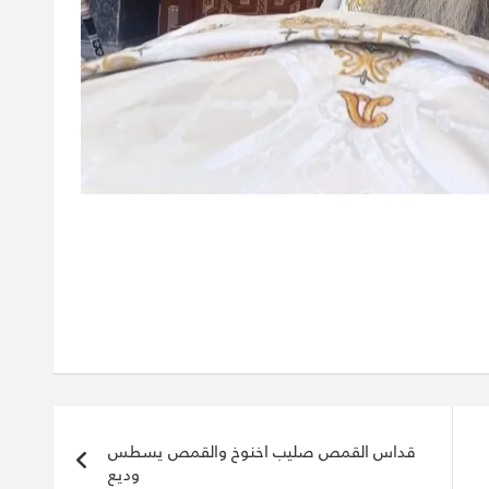
قداس القمص صليب اخنوخ والقمص يسطس
وديع