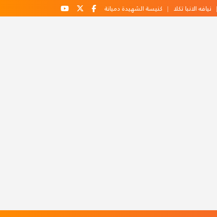
نيافه الانبا تكلا
كنيسة الشهيدة دميانة