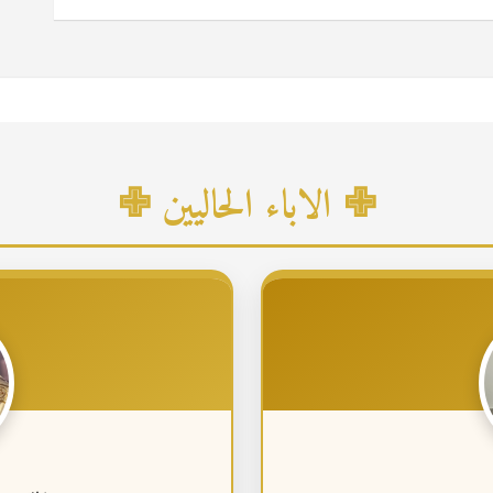
✙ الاباء الحاليين ✙