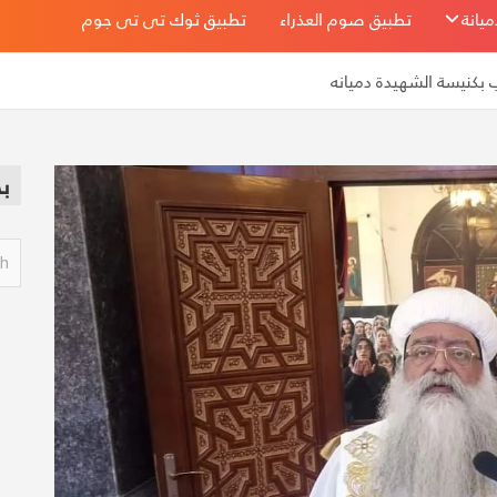
يانة
تطبيق صوم العذراء
تطبيق ثوك تى تى جوم
 بكنيسة الشهيدة دميانه
ب
S
e
a
r
c
h