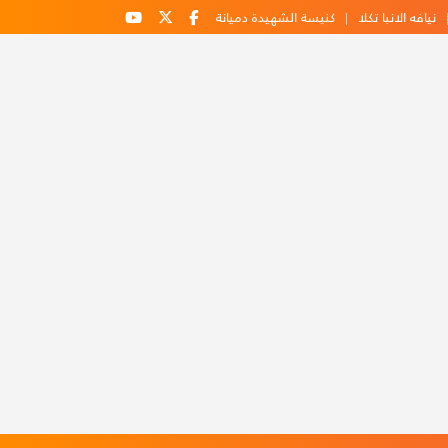
نيافه الانبا تكلا
كنيسة الشهيدة دميانة