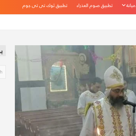
يانة
تطبيق صوم العذراء
تطبيق ثوك تى تى جوم
ب
S
e
a
r
c
h