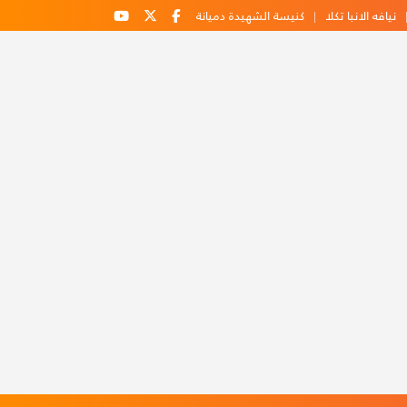
نيافه الانبا تكلا
كنيسة الشهيدة دميانة