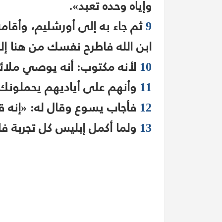
وإياه وحده تعبد».
9
ثم جاء به إلى أورشليم، وأقامه
ابن الله فاطرح نفسك من هنا إ
10
لأنه مكتوب: أنه يوصي ملائ
11
وأنهم على أياديهم يحملونك 
12
فأجاب يسوع وقال له: «إنه قي
13
ولما أكمل إبليس كل تجربة فا