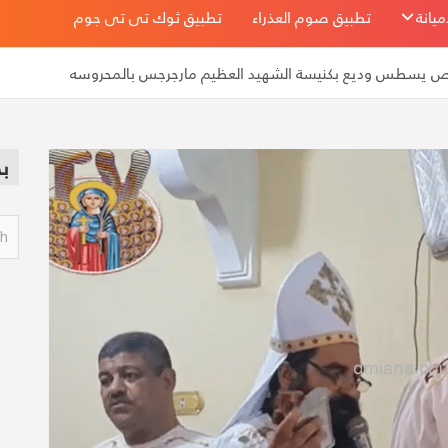
يانة
تطبيق صوم العذراء
تطبيق ثوك تى تى جوم
لقمص يسطس وديع بكنيسة الشهيد العظيم مارجرجس بالمحروسه
ب
S
e
a
r
c
h